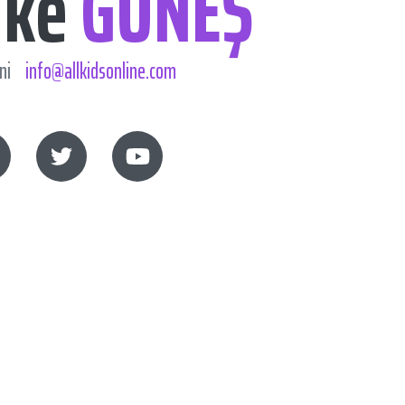
ike
GÜNEŞ
meni
info@allkidsonline.com