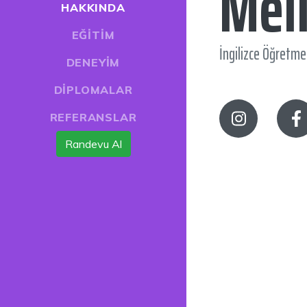
Mel
HAKKINDA
EĞİTİM
İngilizce Öğret
DENEYİM
DİPLOMALAR
REFERANSLAR
Randevu Al